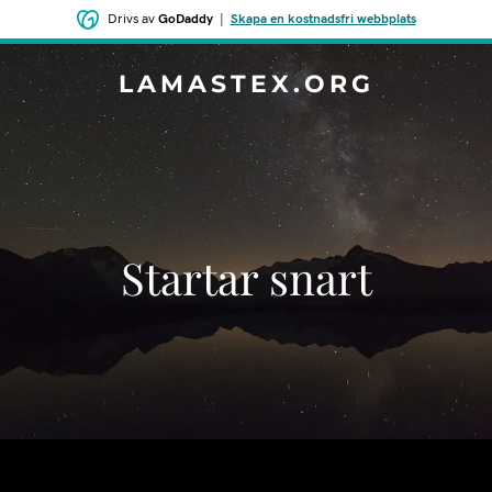
Drivs av
GoDaddy
|
Skapa en kostnadsfri webbplats
LAMASTEX.ORG
Startar snart